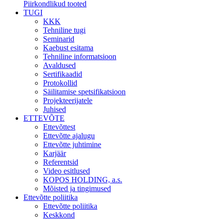
Piirkondlikud tooted
TUGI
KKK
Tehniline tugi
Seminarid
Kaebust esitama
Tehniline informatsioon
Avaldused
Sertifikaadid
Protokollid
Säilitamise spetsifikatsioon
Projekteerijatele
Juhised
ETTEVÕTE
Ettevõttest
Ettevõtte ajalugu
Ettevõtte juhtimine
Karjäär
Referentsid
Video esitlused
KOPOS HOLDING, a.s.
Mõisted ja tingimused
Ettevõtte poliitika
Ettevõtte poliitika
Keskkond