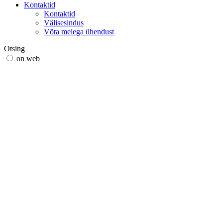
Kontaktid
Kontaktid
Välisesindus
Võta meiega ühendust
Otsing
on web
in products
GLOBAL
Euroopas
English version
|
en
Česká republika
|
cs
Austria
|
de
Estonia
|
et
Croatia
|
hr
Lithuania
|
lt