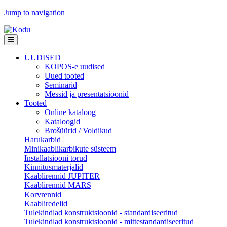
Jump to navigation
UUDISED
KOPOS-e uudised
Uued tooted
Seminarid
Messid ja presentatsioonid
Tooted
Online kataloog
Kataloogid
Brošüürid / Voldikud
Harukarbid
Minikaablikarbikute süsteem
Installatsiooni torud
Kinnitusmaterjalid
Kaablirennid JUPITER
Kaablirennid MARS
Korvrennid
Kaabliredelid
Tulekindlad konstruktsioonid - standardiseeritud
Tulekindlad konstruktsioonid - mittestandardiseeritud