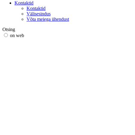
Kontaktid
Kontaktid
Välisesindus
Võta meiega ühendust
Otsing
on web
in products
GLOBAL
Euroopas
English version
|
en
Česká republika
|
cs
Austria
|
de
Estonia
|
et
Croatia
|
hr
Lithuania
|
lt