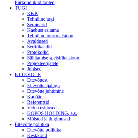
Piirkondlikud tooted
TUGI
KKK
Tehniline tugi
Seminarid
Kaebust esitama
Tehniline informatsioon
Avaldused
Sertifikaadid
Protokollid
Säilitamise spetsifikatsioon
Projekteerijatele
Juhised
ETTEVÕTE
Ettevõttest
Ettevõtte ajalugu
Ettevõtte juhtimine
Karjäär
Referentsid
Video esitlused
KOPOS HOLDING, a.s.
Mõisted ja tingimused
Ettevõtte poliitika
Ettevõtte poliitika
Keskkond