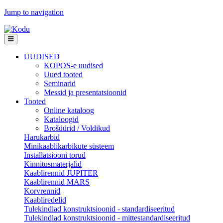
Jump to navigation
UUDISED
KOPOS-e uudised
Uued tooted
Seminarid
Messid ja presentatsioonid
Tooted
Online kataloog
Kataloogid
Brošüürid / Voldikud
Harukarbid
Minikaablikarbikute süsteem
Installatsiooni torud
Kinnitusmaterjalid
Kaablirennid JUPITER
Kaablirennid MARS
Korvrennid
Kaabliredelid
Tulekindlad konstruktsioonid - standardiseeritud
Tulekindlad konstruktsioonid - mittestandardiseeritud