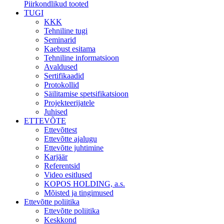
Piirkondlikud tooted
TUGI
KKK
Tehniline tugi
Seminarid
Kaebust esitama
Tehniline informatsioon
Avaldused
Sertifikaadid
Protokollid
Säilitamise spetsifikatsioon
Projekteerijatele
Juhised
ETTEVÕTE
Ettevõttest
Ettevõtte ajalugu
Ettevõtte juhtimine
Karjäär
Referentsid
Video esitlused
KOPOS HOLDING, a.s.
Mõisted ja tingimused
Ettevõtte poliitika
Ettevõtte poliitika
Keskkond