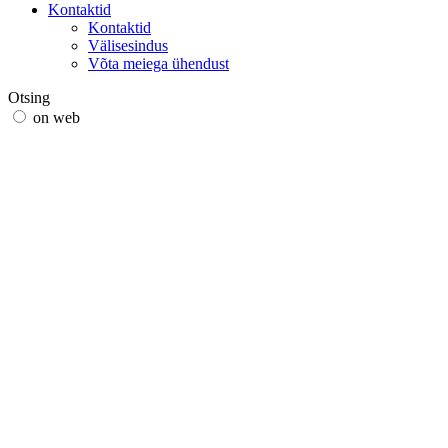
Kontaktid
Kontaktid
Välisesindus
Võta meiega ühendust
Otsing
on web
in products
GLOBAL
Euroopas
English version
|
en
Česká republika
|
cs
Austria
|
de
Estonia
|
et
Croatia
|
hr
Lithuania
|
lt