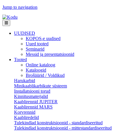
Jump to navigation
UUDISED
KOPOS-e uudised
Uued tooted
Seminarid
Messid ja presentatsioonid
Tooted
Online kataloog
Kataloogid
Brošüürid / Voldikud
Harukarbid
Minikaablikarbikute süsteem
Installatsiooni torud
Kinnitusmaterjalid
Kaablirennid JUPITER
Kaablirennid MARS
Korvrennid
Kaabliredelid
Tulekindlad konstruktsioonid - standardiseeritud
Tulekindlad konstruktsioonid - mittestandardiseeritud