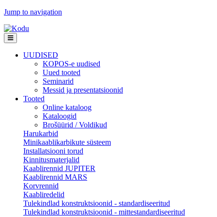
Jump to navigation
UUDISED
KOPOS-e uudised
Uued tooted
Seminarid
Messid ja presentatsioonid
Tooted
Online kataloog
Kataloogid
Brošüürid / Voldikud
Harukarbid
Minikaablikarbikute süsteem
Installatsiooni torud
Kinnitusmaterjalid
Kaablirennid JUPITER
Kaablirennid MARS
Korvrennid
Kaabliredelid
Tulekindlad konstruktsioonid - standardiseeritud
Tulekindlad konstruktsioonid - mittestandardiseeritud