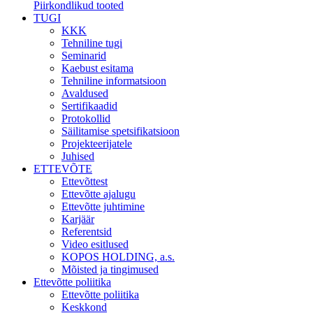
Piirkondlikud tooted
TUGI
KKK
Tehniline tugi
Seminarid
Kaebust esitama
Tehniline informatsioon
Avaldused
Sertifikaadid
Protokollid
Säilitamise spetsifikatsioon
Projekteerijatele
Juhised
ETTEVÕTE
Ettevõttest
Ettevõtte ajalugu
Ettevõtte juhtimine
Karjäär
Referentsid
Video esitlused
KOPOS HOLDING, a.s.
Mõisted ja tingimused
Ettevõtte poliitika
Ettevõtte poliitika
Keskkond