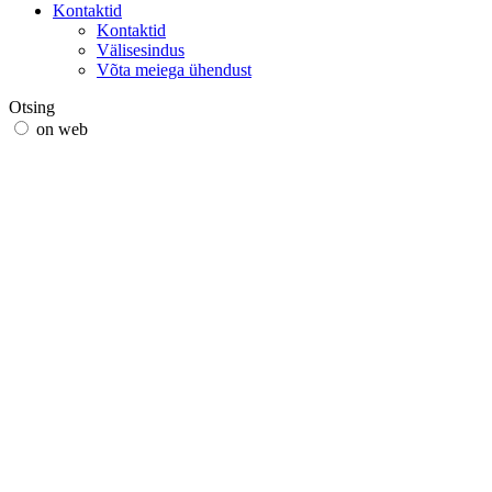
Kontaktid
Kontaktid
Välisesindus
Võta meiega ühendust
Otsing
on web
in products
GLOBAL
Euroopas
English version
|
en
Česká republika
|
cs
Austria
|
de
Estonia
|
et
Croatia
|
hr
Lithuania
|
lt