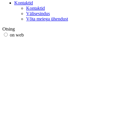
Kontaktid
Kontaktid
Välisesindus
Võta meiega ühendust
Otsing
on web
in products
GLOBAL
Euroopas
English version
|
en
Česká republika
|
cs
Austria
|
de
Estonia
|
et
Croatia
|
hr
Lithuania
|
lt