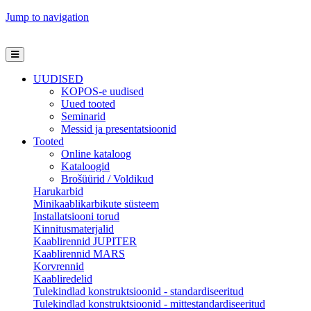
Jump to navigation
UUDISED
KOPOS-e uudised
Uued tooted
Seminarid
Messid ja presentatsioonid
Tooted
Online kataloog
Kataloogid
Brošüürid / Voldikud
Harukarbid
Minikaablikarbikute süsteem
Installatsiooni torud
Kinnitusmaterjalid
Kaablirennid JUPITER
Kaablirennid MARS
Korvrennid
Kaabliredelid
Tulekindlad konstruktsioonid - standardiseeritud
Tulekindlad konstruktsioonid - mittestandardiseeritud