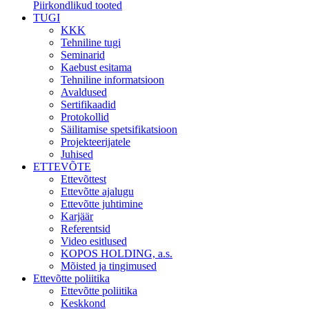
Piirkondlikud tooted
TUGI
KKK
Tehniline tugi
Seminarid
Kaebust esitama
Tehniline informatsioon
Avaldused
Sertifikaadid
Protokollid
Säilitamise spetsifikatsioon
Projekteerijatele
Juhised
ETTEVÕTE
Ettevõttest
Ettevõtte ajalugu
Ettevõtte juhtimine
Karjäär
Referentsid
Video esitlused
KOPOS HOLDING, a.s.
Mõisted ja tingimused
Ettevõtte poliitika
Ettevõtte poliitika
Keskkond